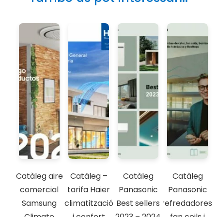
Catàleg aire
Catàleg –
Catàleg
Catàleg
comercial
tarifa Haier
Panasonic
Panasonic
Samsung
climatització
Best sellers
refredadores,
Climate
i confort
2023 – 2024
fan coils i