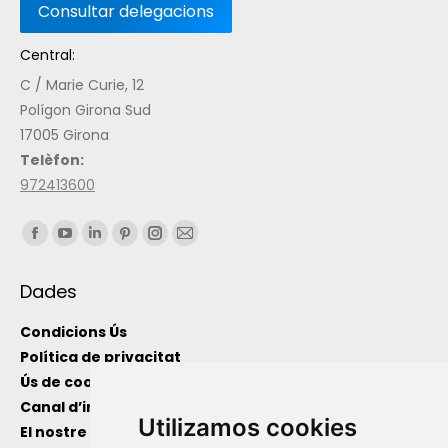
Central:
C / Marie Curie, 12
Polígon Girona Sud
17005 Girona
Telèfon:
972413600
Find us on:
Dades
Condicions Ús
Política de privacitat
Ús de cookies
Canal d’informació intern
Utilizamos cookies
El nostre equip