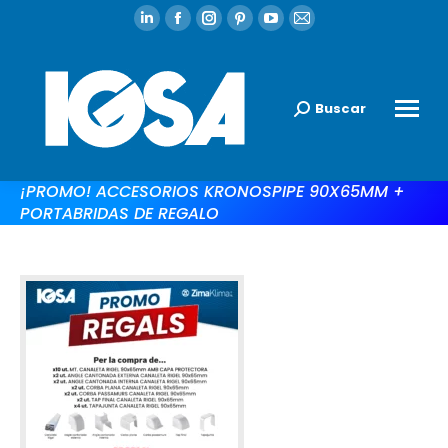
Buscar
¡PROMO! ACCESORIOS KRONOSPIPE 90X65MM +
PORTABRIDAS DE REGALO