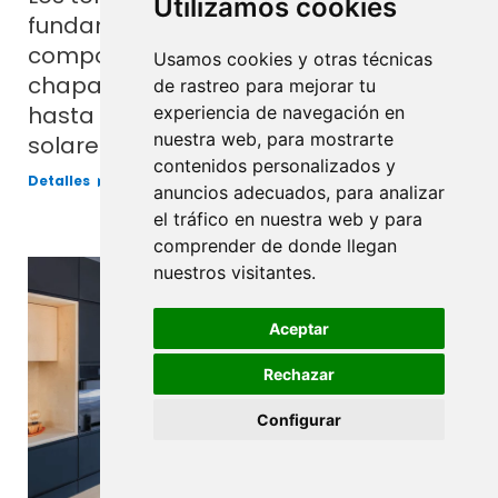
Utilizamos cookies
fundamental en la fijación de
componentes sobre cubiertas de
Usamos cookies y otras técnicas
chapa fina, desde simples accesorios
de rastreo para mejorar tu
hasta estructura para paneles
experiencia de navegación en
nuestra web, para mostrarte
solares.
contenidos personalizados y
Detalles
anuncios adecuados, para analizar
el tráfico en nuestra web y para
comprender de donde llegan
nuestros visitantes.
MAY
13
Aceptar
Rechazar
Configurar