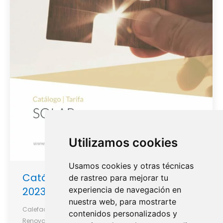
Utilizamos cookies
Usamos cookies y otras técnicas
Catálogo tarifa Termoclub solar
de rastreo para mejorar tu
2023
experiencia de navegación en
nuestra web, para mostrarte
Calefacción
,
Catálogos
,
Instrumentación
,
Renovables
,
contenidos personalizados y
Renovables
,
Tarifas
,
Termoclub
,
Termoclub