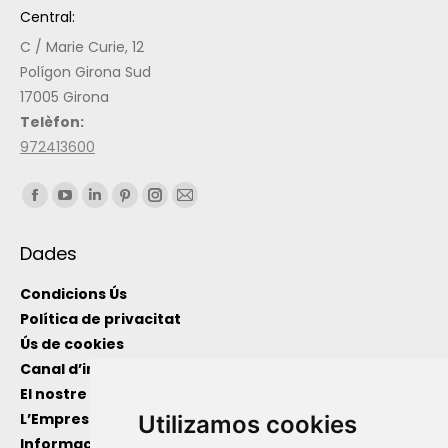
Central:
C / Marie Curie, 12
Polígon Girona Sud
17005 Girona
Telèfon:
972413600
Find us on:
Dades
Condicions Ús
Política de privacitat
Ús de cookies
Canal d’informació intern
El nostre equip
L’Empresa
Utilizamos cookies
Informació de utilitat