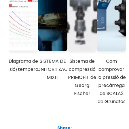
Diagrama de
SISTEMA DE
Sistema de
Com
pressió/temperatura
MONITORITZACIÓ
compressió
comprovar
MIXIT
PRIMOFIT de
la pressió de
Georg
precàrrega
Fischer
de SCALA2
de Grundfos
Share: