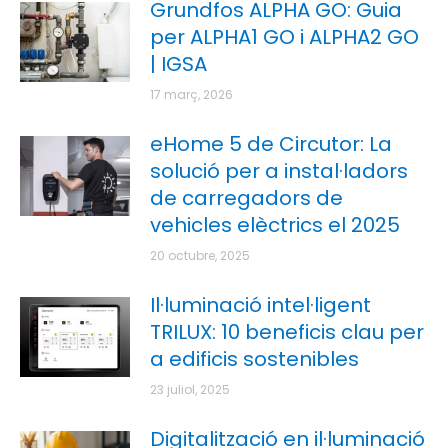
Grundfos ALPHA GO: Guia
per ALPHA1 GO i ALPHA2 GO
| IGSA
17 març, 2026
eHome 5 de Circutor: La
solució per a instal·ladors
de carregadors de
vehicles elèctrics el 2025
20 octubre, 2025
Il·luminació intel·ligent
TRILUX: 10 beneficis clau per
a edificis sostenibles
23 juliol, 2025
Digitalització en il·luminació